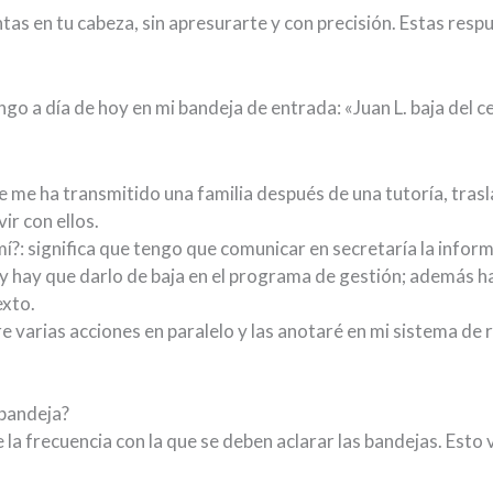
as en tu cabeza, sin apresurarte y con precisión. Estas respu
ngo a día de hoy en mi bandeja de entrada: «Juan L. baja del c
ue me ha transmitido una familia después de una tutoría, tras
vir con ellos.
mí?: significa que tengo que comunicar en secretaría la infor
s y hay que darlo de baja en el programa de gestión; además h
exto.
re varias acciones en paralelo y las anotaré en mi sistema de
 bandeja?
la frecuencia con la que se deben aclarar las bandejas. Esto