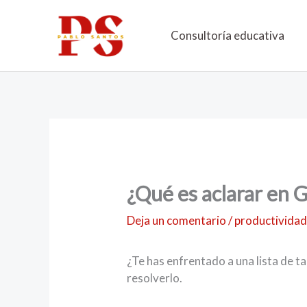
Ir
al
Consultoría educativa
contenido
¿Qué es aclarar en
Deja un comentario
/
productivida
¿Te has enfrentado a una lista de t
resolverlo.