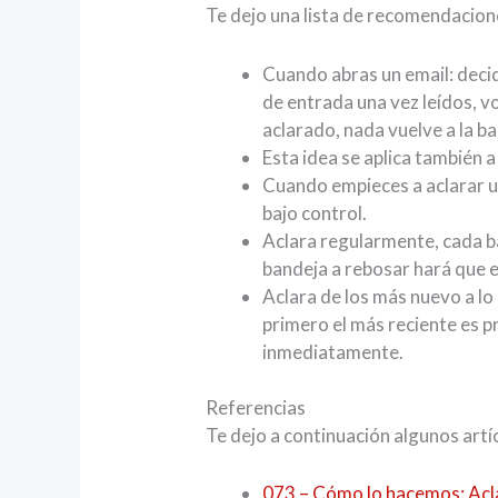
Te dejo una lista de recomendacione
Cuando abras un email: decid
de entrada una vez leídos, v
aclarado, nada vuelve a la b
Esta idea se aplica también 
Cuando empieces a aclarar un
bajo control.
Aclara regularmente, cada ba
bandeja a rebosar hará que e
Aclara de los más nuevo a lo 
primero el más reciente es p
inmediatamente.
Referencias
Te dejo a continuación algunos artíc
073 – Cómo lo hacemos: Acl