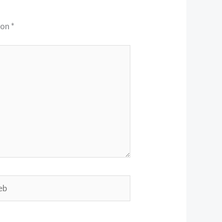
con
*