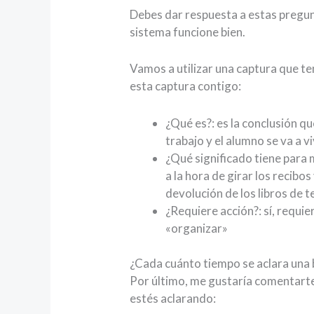
Debes dar respuesta a estas pregunt
sistema funcione bien.
Vamos a utilizar una captura que te
esta captura contigo:
¿Qué es?: es la conclusión q
trabajo y el alumno se va a vi
¿Qué significado tiene para 
a la hora de girar los recibo
devolución de los libros de t
¿Requiere acción?: sí, requie
«organizar»
¿Cada cuánto tiempo se aclara una
Por último, me gustaría comentarte 
estés aclarando: