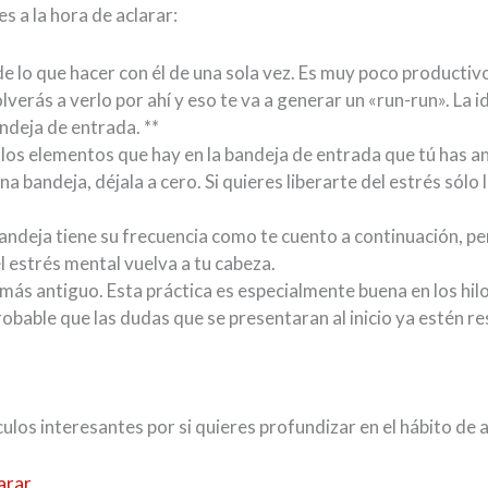
s a la hora de aclarar:
e lo que hacer con él de una sola vez. Es muy poco productivo
olverás a verlo por ahí y eso te va a generar un «run-run». La
andeja de entrada. **
a los elementos que hay en la bandeja de entrada que tú has 
a bandeja, déjala a cero. Si quieres liberarte del estrés sól
ndeja tiene su frecuencia como te cuento a continuación, per
l estrés mental vuelva a tu cabeza.
más antiguo. Esta práctica es especialmente buena en los hilo
robable que las dudas que se presentaran al inicio ya estén r
ulos interesantes por si quieres profundizar en el hábito de a
arar