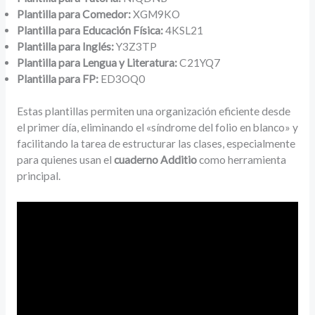
Plantilla para Comedor:
XGM9KO
Plantilla para Educación Física:
4KSL21
Plantilla para Inglés:
Y3Z3TP
Plantilla para Lengua y Literatura:
C21YQ7
Plantilla para FP:
ED3OQ0
Estas plantillas permiten una organización eficiente desde
el primer día, eliminando el «síndrome del folio en blanco» y
facilitando la tarea de estructurar las clases, especialmente
para quienes usan el
cuaderno Additio
como herramienta
principal.