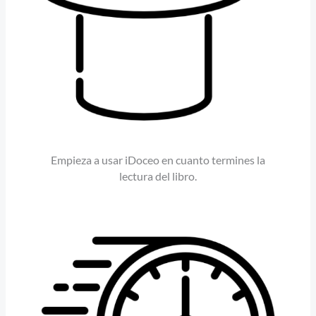
Empieza a usar iDoceo en cuanto termines la
lectura del libro.