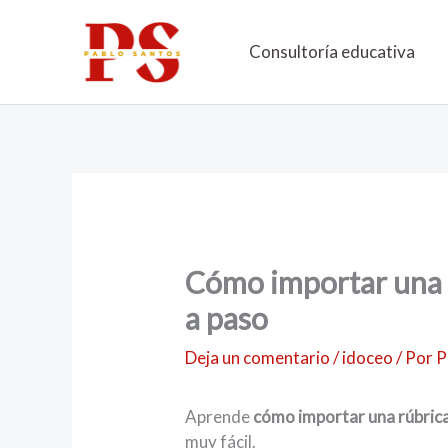
Ir
al
Consultoría educativa
contenido
Cómo importar una 
a paso
Deja un comentario
/
idoceo
/ Por
P
Aprende
cómo importar una rúbric
muy fácil.