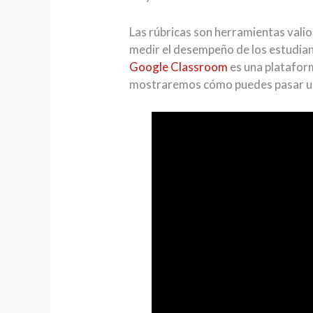
Las rúbricas son herramientas valio
medir el desempeño de los estudia
Google Classroom
es una plataform
mostraremos cómo puedes pasar una