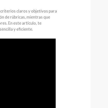
criterios claros y objetivos para
ión de rúbricas, mientras que
es. En este artículo, te
cilla y eficiente.