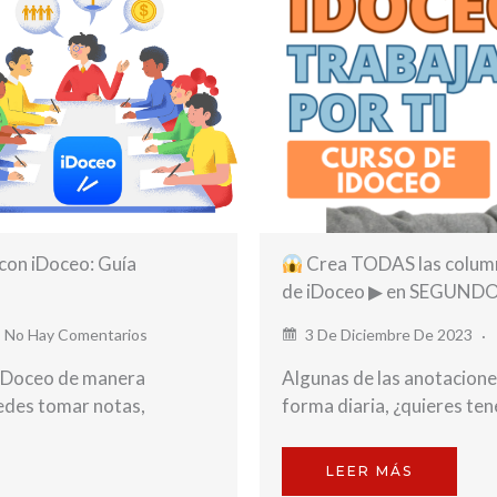
con iDoceo: Guía
Crea TODAS las column
de iDoceo ▶︎ en SEGUND
No Hay Comentarios
3 De Diciembre De 2023
 iDoceo de manera
Algunas de las anotacione
edes tomar notas,
forma diaria, ¿quieres te
LEER MÁS