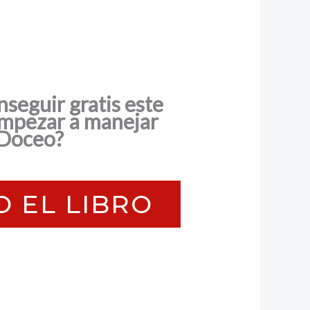
seguir gratis este
empezar a manejar
iDoceo?
O EL LIBRO