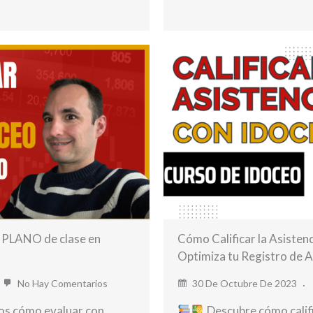
l PLANO de clase en
Cómo Calificar la Asistenc
Optimiza tu Registro de A
No Hay Comentarios
30 De Octubre De 2023
mos cómo evaluar con
Descubre cómo calific