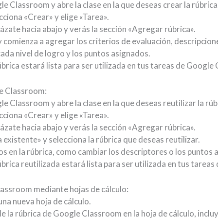
e Classroom y abre la clase en la que deseas crear la rúbrica
ecciona «Crear» y elige «Tarea».
lázate hacia abajo y verás la sección «Agregar rúbrica».
y comienza a agregar los criterios de evaluación, descripcione
ada nivel de logro y los puntos asignados.
úbrica estará lista para ser utilizada en tus tareas de Googl
le Classroom:
 Classroom y abre la clase en la que deseas reutilizar la rúb
ecciona «Crear» y elige «Tarea».
lázate hacia abajo y verás la sección «Agregar rúbrica».
 existente» y selecciona la rúbrica que deseas reutilizar.
os en la rúbrica, como cambiar los descriptores o los puntos a
úbrica reutilizada estará lista para ser utilizada en tus tare
lassroom mediante hojas de cálculo:
na nueva hoja de cálculo.
e la rúbrica de Google Classroom en la hoja de cálculo, incluy