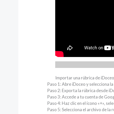
Importar una rúbrica de iDoce
Paso 1: Abre iDoceo y selecciona la
Paso 2: Exporta la rúbrica desde i
Paso 3: Accede a tu cuenta de Google
Paso 4: Haz clic en el ícono «+», se
Paso 5: Selecciona el archivo de la