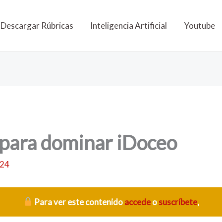
Descargar Rúbricas
Inteligencia Artificial
Youtube
 para dominar iDoceo
024
Para ver este contenido
accede
o
suscríbete
,